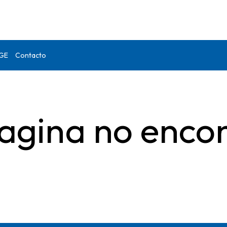
DGE
Contacto
agina no enco