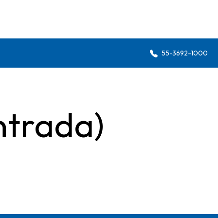
55-3692-1000
ntrada)