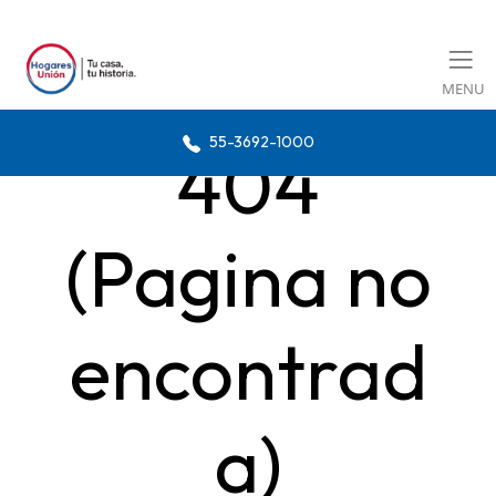
MENU
55-3692-1000
404
(Pagina no
encontrad
a)