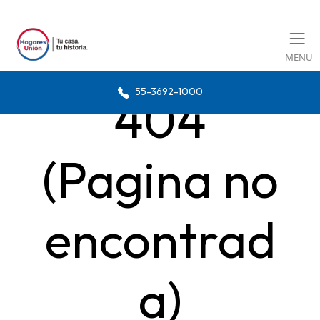
MENU
55-3692-1000
404
(Pagina no
encontrad
a)