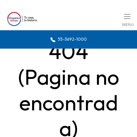
MENU
55-3692-1000
404
(Pagina no
encontrad
a)