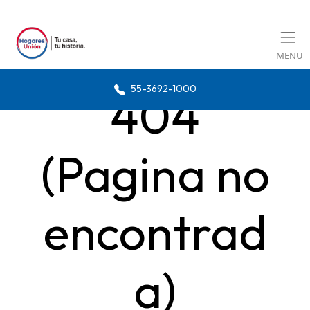
MENU
55-3692-1000
404
(Pagina no
encontrad
a)