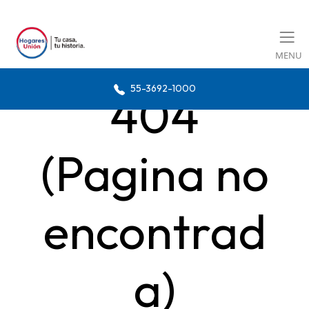
MENU
55-3692-1000
404
(Pagina no
encontrad
a)