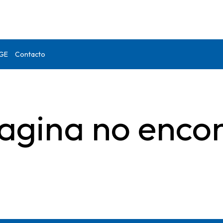
DGE
Contacto
agina no enco