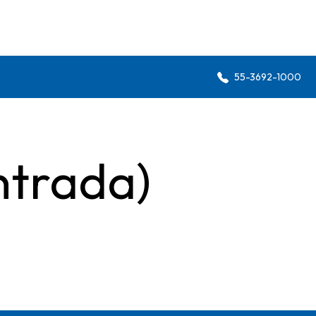
55-3692-1000
ntrada)