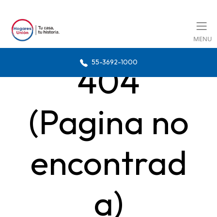
MENU
55-3692-1000
404
(Pagina no
encontrad
a)