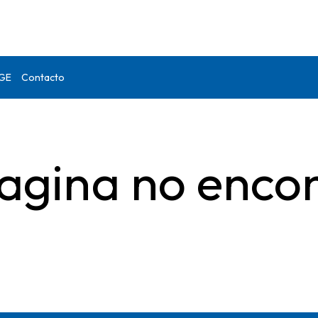
DGE
Contacto
agina no enco