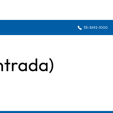
55-3692-1000
ntrada)