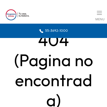
MENU
55-3692-1000
404
(Pagina no
encontrad
a)