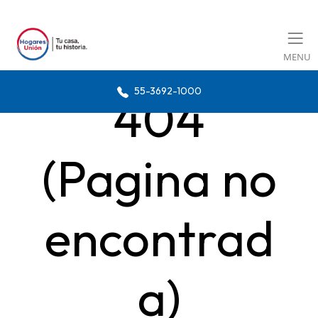
MENU
55-3692-1000
404
(Pagina no
encontrad
a)