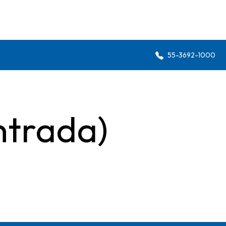
55-3692-1000
ntrada)