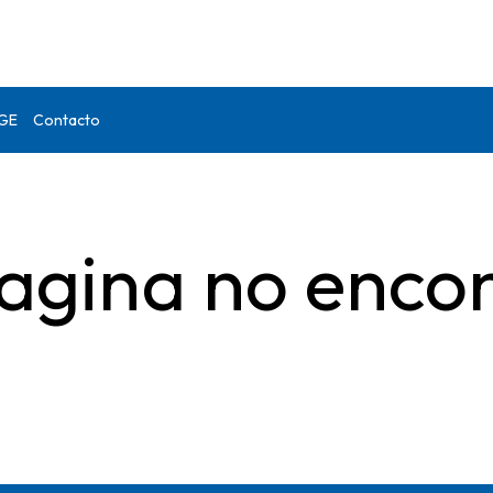
DGE
Contacto
agina no enco