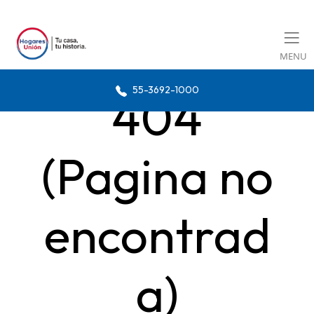
MENU
55-3692-1000
404
(Pagina no
encontrad
a)