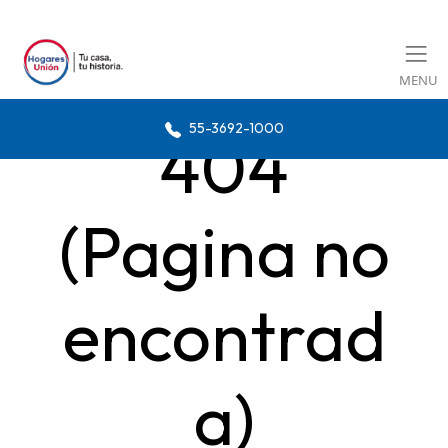
MENU
55-3692-1000
404
(Pagina no
encontrad
a)