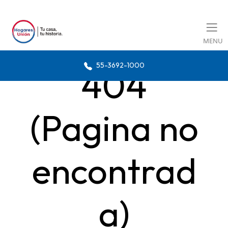
MENU
55-3692-1000
404
(Pagina no
encontrad
a)