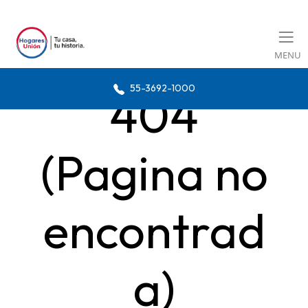
MENU
55-3692-1000
404
(Pagina no
encontrad
a)