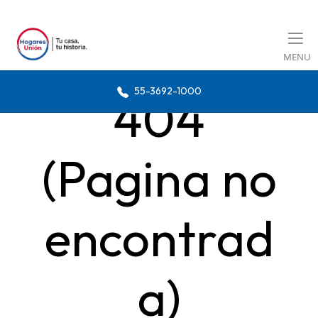
MENU
55-3692-1000
404
(Pagina no
encontrad
a)