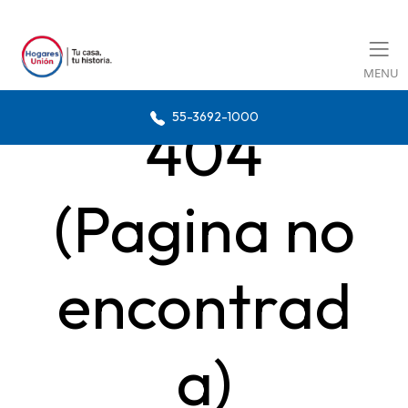
MENU
55-3692-1000
404
(Pagina no
encontrad
a)