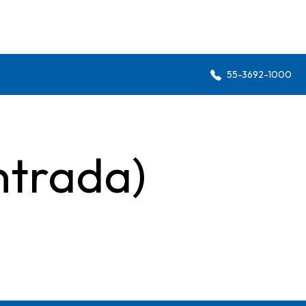
55-3692-1000
ntrada)