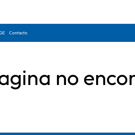
DGE
Contacto
agina no enco