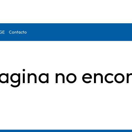
DGE
Contacto
agina no enco