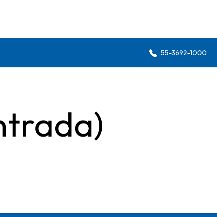
55-3692-1000
ntrada)