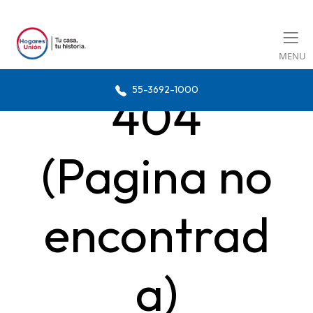
MENU
55-3692-1000
404
(Pagina no
encontrad
a)