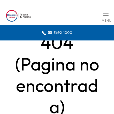
MENU
55-3692-1000
404
(Pagina no
encontrad
a)