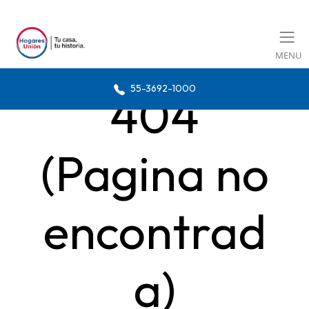
MENU
55-3692-1000
404
(Pagina no
encontrad
a)