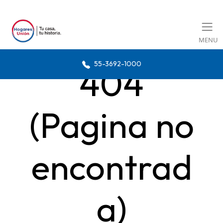
MENU
55-3692-1000
404
(Pagina no
encontrad
a)