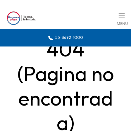
MENU
55-3692-1000
404
(Pagina no
encontrad
a)