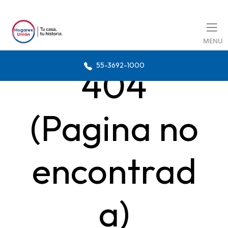
MENU
55-3692-1000
404
(Pagina no
encontrad
a)