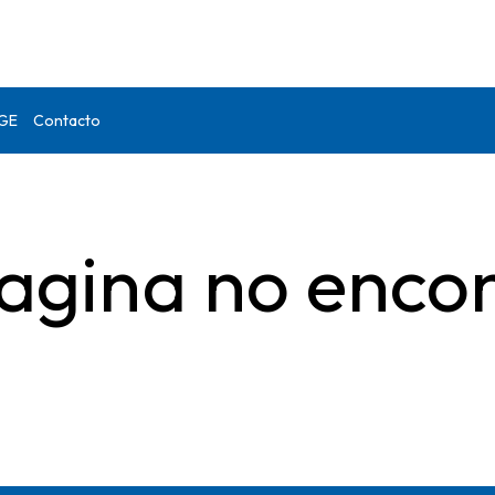
DGE
Contacto
agina no enco