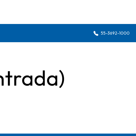
55-3692-1000
ntrada)