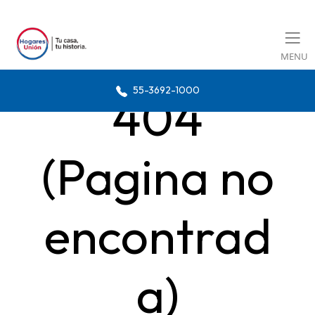
MENU
55-3692-1000
404
(Pagina no
encontrad
a)