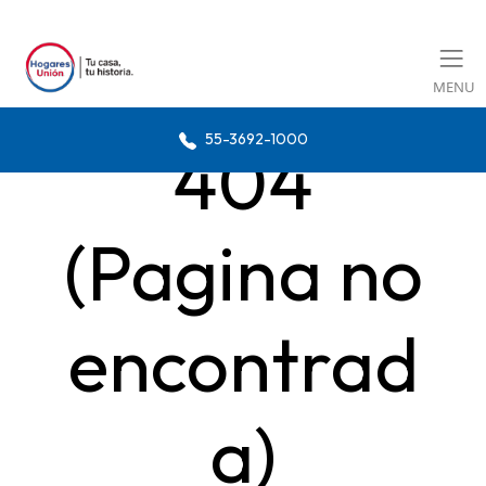
MENU
55-3692-1000
404
(Pagina no
encontrad
a)