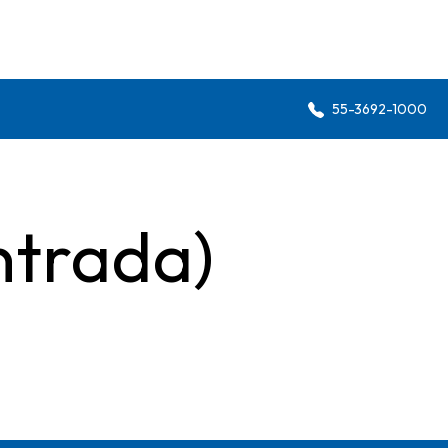
55-3692-1000
ntrada)