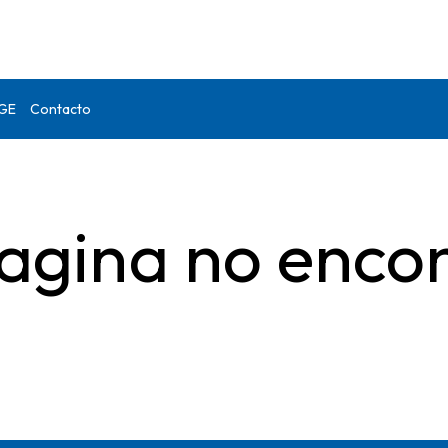
DGE
Contacto
agina no enco