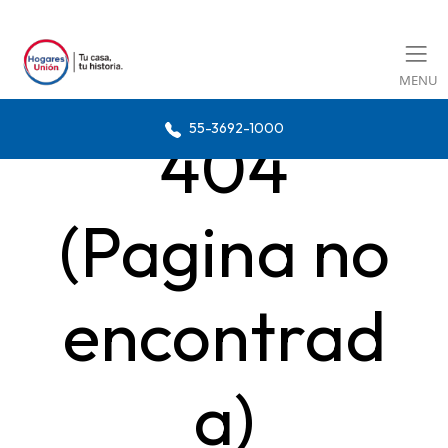
MENU
55-3692-1000
404
(Pagina no
encontrad
a)