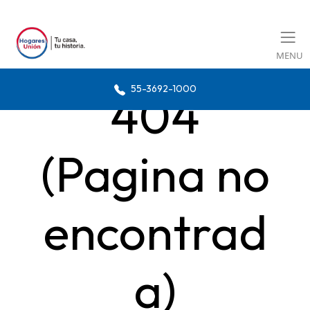
MENU
55-3692-1000
404
(Pagina no
encontrad
a)