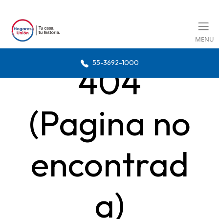
MENU
55-3692-1000
404
(Pagina no
encontrad
a)