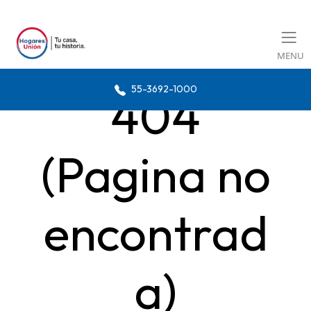
MENU
55-3692-1000
404
(Pagina no
encontrad
a)