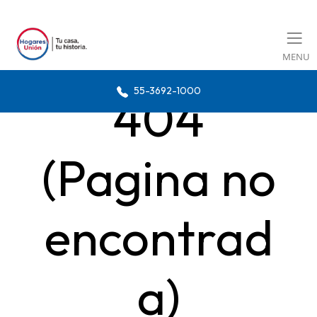
MENU
55-3692-1000
404
(Pagina no
encontrad
a)