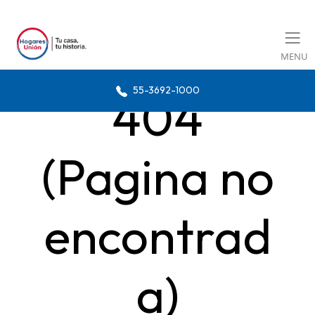
MENU
55-3692-1000
404
(Pagina no
encontrad
a)