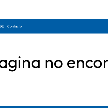
DGE
Contacto
agina no enco