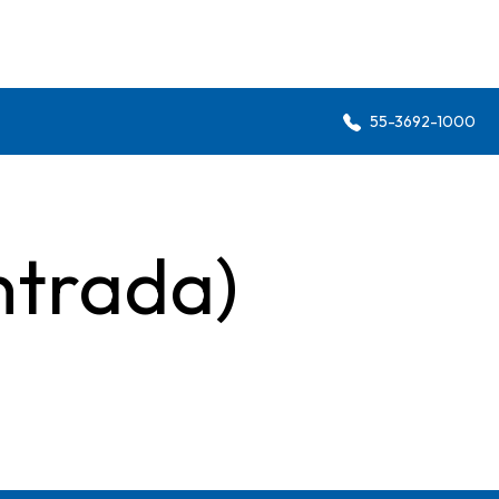
55-3692-1000
ntrada)