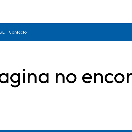
DGE
Contacto
agina no enco