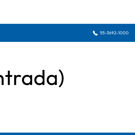
55-3692-1000
ntrada)