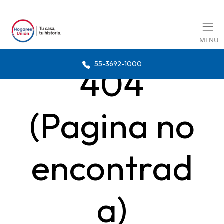
MENU
55-3692-1000
404
(Pagina no
encontrad
a)