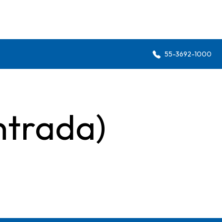
55-3692-1000
ntrada)