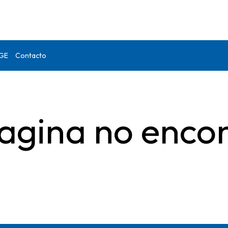
DGE
Contacto
agina no enco