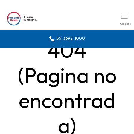
MENU
55-3692-1000
404
(Pagina no
encontrad
a)