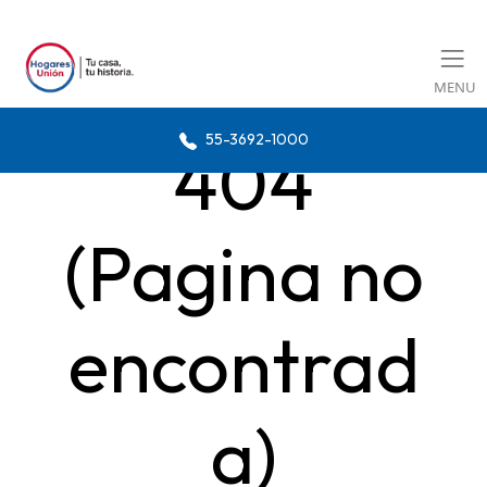
MENU
55-3692-1000
404
(Pagina no
encontrad
a)