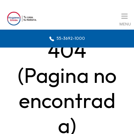
MENU
55-3692-1000
404
(Pagina no
encontrad
a)