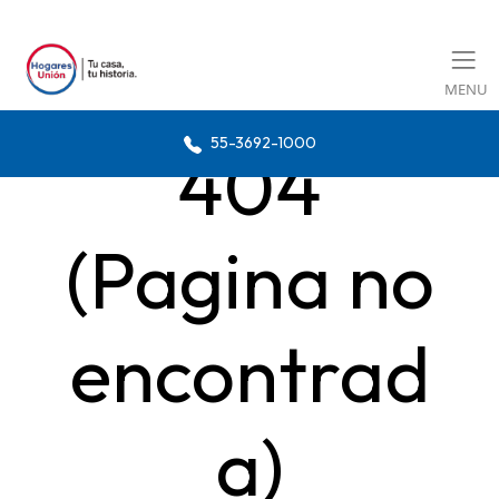
MENU
55-3692-1000
404
(Pagina no
encontrad
a)