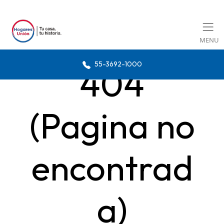
MENU
55-3692-1000
404
(Pagina no
encontrad
a)