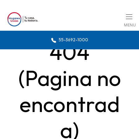
MENU
55-3692-1000
404
(Pagina no
encontrad
a)