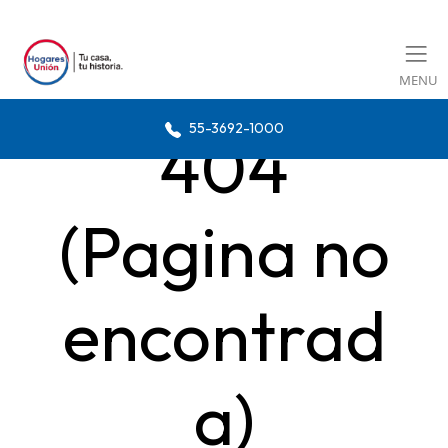
MENU
55-3692-1000
404
(Pagina no
encontrad
a)