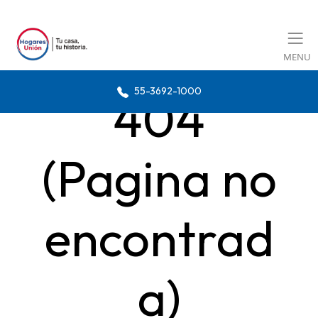
MENU
55-3692-1000
404
(Pagina no
encontrad
a)