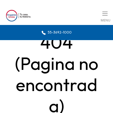
MENU
55-3692-1000
404
(Pagina no
encontrad
a)