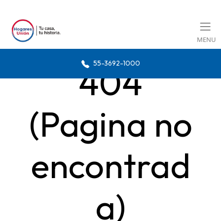
MENU
55-3692-1000
404
(Pagina no
encontrad
a)